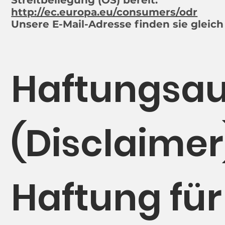
Streitbeilegung (OS) bereit:
http://ec.europa.eu/consumers/odr
Unsere E-Mail-Adresse finden sie gleic
Haftungsau
(Disclaimer
Haftung für