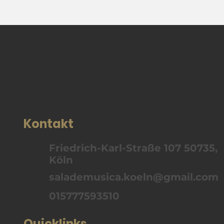
Kontakt
Friedrich-Karl-Straße 107 50735,
Köln
salademusica.koeln@gmail.com
015777593510
Quicklinks